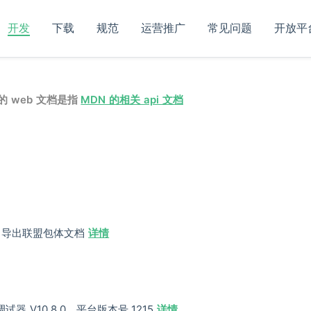
开发
下载
规范
运营推广
常见问题
开放平
 web 文档是指
MDN 的相关 api 文档
os 导出联盟包体文档
详情
器 V10.8.0，平台版本号 1215
详情